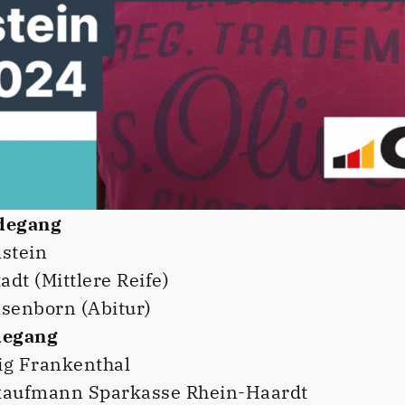
degang
stein
dt (Mittlere Reife)
senborn (Abitur)
degang
ig Frankenthal
kaufmann Sparkasse Rhein-Haardt